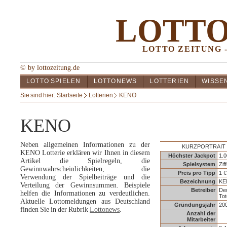
LOTT
LOTTO ZEITUNG 
© by lottozeitung.de
LOTTO SPIELEN
LOTTONEWS
LOTTERIEN
WISSE
Sie sind hier:
Startseite
Lotterien
KENO
KENO
Neben allgemeinen Informationen zu der
KURZPORTRAIT 
KENO Lotterie erklären wir Ihnen in diesem
Höchster Jackpot
1.0
Artikel die Spielregeln, die
Spielsystem
Zif
Gewinnwahrscheinlichkeiten, die
Preis pro Tipp
1 €
Verwendung der Spielbeiträge und die
Bezeichnung
KE
Verteilung der Gewinnsummen. Beispiele
Betreiber
Deu
helfen die Informationen zu verdeutlichen.
Tot
Aktuelle Lottomeldungen aus Deutschland
Gründungsjahr
20
finden Sie in der Rubrik
Lottonews
.
Anzahl der
Mitarbeiter