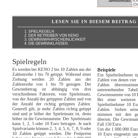
Jahresumsatz
8,4
(D
LESEN SIE IN DIESEM BEITRAG
SPIELREGELN
DER BETREIBER VON KENO
GEWINNWAHRSCHEINLICHKEIT
DIE GEWINNKLASSEN
Spielregeln
Es werden bei KENO 2 bis 10 Zahlen aus der
Beispiele
Zahlenreihe 1 bis 70 getippt. Während einer
Ein Spielteilnehmer t
Ziehung werden 20 Zahlen aus der
Zahlen von denen vier
Zahlenreihe von 1 bis 70 gezogen. Der
Zahlen übereinsti
Gewinnbetrag ist abhängig von drei
untenstehenden Tabel
verschiedenen Faktoren; vom Spieleinsatz,
Gewinnsumme von 10 E
von der Anzahl der getippten Zahlen und von
Bei einer weiteren
der Anzahl der richtig getippten Zahlen.
Spielteilnehmer 10 Eu
Generell gilt, je mehr Zahlen richtig getippt
Zahlen. Sieben sein
sind und je höher der Spieleinsatz ist, desto
stimmen mit den ge
höher ist die Gewinnsumme. Der Spieleinsatz
überien. Die Gewinsum
kann 1, 2, 5 oder 10 Euro betragen. Je nach
Fall 150 Euro.
Spielvariante können 2, 3, 4, 5, 6, 7, 8, 9 oder
Um die 1.000.000 Eur
10 Zahlen getippt werden. Die Festpreise
10 Euro eingesetzt un