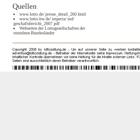
Quellen
www.lotto.de/ presse_detail_260.html
www.lotto-bw.de/ imperia/ md/
geschaftsbericht_2007.pdf
Webseiten der Lottogesellschaften der
einzelnen Bundesländer