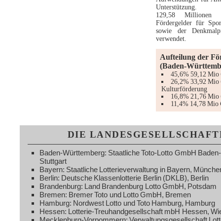
Unterstützung.
129,58 Millionen
Fördergelder für Spo
sowie der Denkmalp
verwendet.
Aufteilung der Fö
(Baden-Württemb
45,6% 59,12 Mio 
26,2% 33,92 Mio 
Kulturförderung
16,8% 21,76 Mio 
11,4% 14,78 Mio €
DIE LANDESGESELLSCHAFT
Baden-Württemberg: Staatliche Toto-Lotto GmbH Baden
Stuttgart
Bayern: Staatliche Lotterieverwaltung in Bayern, Münche
Berlin: Deutsche Klassenlotterie Berlin (DKLB), Berlin
Brandenburg: Land Brandenburg Lotto GmbH, Potsdam
Bremen: Bremer Toto und Lotto GmbH, Bremen
Hamburg: Nordwest Lotto und Toto Hamburg, Hamburg
Hessen: Lotterie-Treuhandgesellschaft mbH Hessen, W
Mecklenburg-Vorpommern: Verwaltungsgesellschaft Lotto