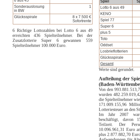
6 aus 45
Spiel
S
Sonderauslosung
1
Lotto 6 aus 49
in BW
KENO
Glücksspirale
8 x 7.500 €
Spiel 77
Sofortrente
Super 6
6 Richtige Lottozahlen bei Lotto 6 aus 49
plus 5
erreichten 436 Spielteilnehmer. Bei der
Toto
Zusatzlotterie Super 6 gewannen 559
Oddset
Spielteilnehmer 100.000 Euro.
Losbrieflotterien
Glücksspirale
Gesamt
Werte sind gerundet.
Aufteilung der Spie
(Baden-Württembe
Von den 993.881.513,7
wurden 482.259.019,4
die Spielteilnehmer wie
171.009.155,96 Milli
Lotteriesteuer an den St
Im Jahr 2007 ware
beschäftigt, davon 
Teilzeit. Der Pers
10.096.961,31 Euro a
plus 2.877.882,70 Eur
Aufwendungen für Alte