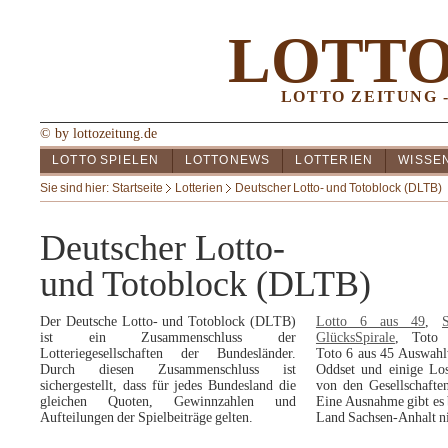
LOTT
LOTTO ZEITUNG 
© by lottozeitung.de
LOTTO SPIELEN
LOTTONEWS
LOTTERIEN
WISSE
Sie sind hier:
Startseite
Lotterien
Deutscher Lotto- und Totoblock (DLTB)
Deutscher Lotto-
und Totoblock (DLTB)
Der Deutsche Lotto- und Totoblock (DLTB)
Lotto 6 aus 49
,
ist ein Zusammenschluss der
GlücksSpirale
, Toto 
Lotteriegesellschaften der Bundesländer.
Toto 6 aus 45 Auswahl
Durch diesen Zusammenschluss ist
Oddset und einige Los
sichergestellt, dass für jedes Bundesland die
von den Gesellschaften
gleichen Quoten, Gewinnzahlen und
Eine Ausnahme gibt e
Aufteilungen der Spielbeiträge gelten.
Land Sachsen-Anhalt ni