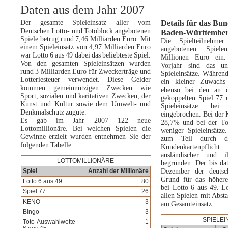
Daten aus dem Jahr 2007
Der gesamte Spieleinsatz aller vom
Details für das Bu
Deutschen Lotto- und Totoblock angebotenen
Baden-Württembe
Spiele betrug rund 7,46 Milliarden Euro. Mit
Die Spielteilnehmer
einem Spieleinsatz von 4,97 Milliarden Euro
angebotenen Spiele
war Lotto 6 aus 49 dabei das beliebteste Spiel.
Millionen Euro ein
Von den gesamten Spieleinsätzen wurden
Vorjahr sind das u
rund 3 Milliarden Euro für Zweckerträge und
Spieleinsätze. Währen
Lotteriesteuer verwendet. Diese Gelder
ein kleiner Zuwachs 
kommen gemeinnützigen Zwecken wie
ebenso bei den an 
Sport, sozialen und karitativen Zwecken, der
gekoppelten Spiel 77 
Kunst und Kultur sowie dem Umwelt- und
Spieleinsätze bei
Denkmalschutz zugute.
eingebrochen. Bei der
Es gab im Jahr 2007 122 neue
28,7% und bei der To
Lottomillionäre. Bei welchen Spielen die
weniger Spieleinsätze
Gewinne erzielt wurden entnehmen Sie der
zum Teil durch di
folgenden Tabelle:
Kundenkartenpflic
ausländischer und il
LOTTOMILLIONÄRE
begründen. Der bis da
Dezember der deutsch
Spiel
Anzahl der Millionäre
Grund für das höhere
Lotto 6 aus 49
80
bei Lotto 6 aus 49. L
Spiel 77
26
allen Spielen mit Abst
KENO
3
am Gesamteinsatz.
Bingo
3
SPIELE
Toto-Auswahlwette
1