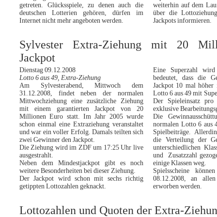
getreten. Glücksspiele, zu denen auch die
weiterhin auf dem Lau
deutschen Lotterien gehören, dürfen im
über die Lottoziehun
Internet nicht mehr angeboten werden.
Jackpots informieren.
Sylvester Extra-Ziehung mit 20 Mil
Jackpot
Dienstag 09.12.2008
Eine Superzahl wird 
Lotto 6 aus 49, Extra-Ziehung
bedeutet, dass die G
Am Sylvesterabend, Mittwoch dem
Jackpot 10 mal höher 
31.12.2008, findet neben der normalen
Lotto 6 aus 49 mit Supe
Mittwochziehung eine zusätzliche Ziehung
Der Spieleinsatz pro
mit einem garantierten Jackpot von 20
exklusive Bearbeitungs
Millionen Euro statt. Im Jahr 2005 wurde
Die Gewinnausschütt
schon einmal eine Extraziehung veranstaltet
normalen Lotto 6 aus 4
und war ein voller Erfolg. Damals teilten sich
Spielbeiträge. Allerdi
zwei Gewinner den Jackpot.
die Verteilung der 
Die Ziehung wird im ZDF um 17:25 Uhr live
unterschiedlichen Kla
ausgestrahlt.
und Zusatzzahl gezoge
Neben dem Mindestjackpot gibt es noch
einige Klassen weg.
weitere Besonderheiten bei dieser Ziehung.
Spielsscheine könne
Der Jackpot wird schon mit sechs richtig
08.12.2008, an allen
getippten Lottozahlen geknackt.
erworben werden.
Lottozahlen und Quoten der Extra-Ziehu