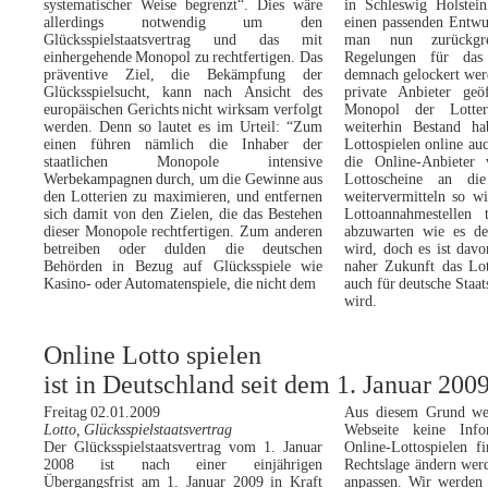
systematischer Weise begrenzt“. Dies wäre
in Schleswig Holstein
allerdings notwendig um den
einen passenden Entwur
Glücksspielstaatsvertrag und das mit
man nun zurückgre
einhergehende Monopol zu rechtfertigen. Das
Regelungen für das 
präventive Ziel, die Bekämpfung der
demnach gelockert wer
Glücksspielsucht, kann nach Ansicht des
private Anbieter geöf
europäischen Gerichts nicht wirksam verfolgt
Monopol der Lotteri
werden. Denn so lautet es im Urteil: “Zum
weiterhin Bestand h
einen führen nämlich die Inhaber der
Lottospielen online au
staatlichen Monopole intensive
die Online-Anbieter 
Werbekampagnen durch, um die Gewinne aus
Lottoscheine an die 
den Lotterien zu maximieren, und entfernen
weitervermitteln so wi
sich damit von den Zielen, die das Bestehen
Lottoannahmestellen 
dieser Monopole rechtfertigen. Zum anderen
abzuwarten wie es de
betreiben oder dulden die deutschen
wird, doch es ist davo
Behörden in Bezug auf Glücksspiele wie
naher Zukunft das Lot
Kasino- oder Automatenspiele, die nicht dem
auch für deutsche Staat
wird.
Online Lotto spielen
ist in Deutschland seit dem 1. Januar 200
Freitag 02.01.2009
Aus diesem Grund wer
Lotto, Glücksspielstaatsvertrag
Webseite keine Info
Der Glücksspielstaatsvertrag vom 1. Januar
Online-Lottospielen fi
2008 ist nach einer einjährigen
Rechtslage ändern werd
Übergangsfrist am 1. Januar 2009 in Kraft
anpassen. Wir werden S