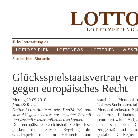
LOTT
LOTTO ZEITUNG 
© by lottozeitung.de
LOTTO SPIELEN
LOTTONEWS
LOTTERIEN
WISSE
Sie sind hier:
Startseite
Glücksspielstaatsvertrag ver
gegen europäisches Recht
Montag 20.09.2010
staatlichen Monopol u
Lotto & Recht
höheres Suchtpotenzial
Online-Lotto-Anbieter wie Tipp24 SE und
Monopol erfassten Spie
Jaxx AG gehen davon aus in naher Zukunft
der zur Teilnahme 
ihr Geschäft wieder aufnehmen zu können
ermuntert wird.“ Aufga
Der europäische Gerichtshof stellte fest:
jetzt sein, den Glüc
„..,dass die deutsche Regelung die
zeitgemäß und euro
Glücksspiele nicht in kohärenter und
gestalten. Die Regie