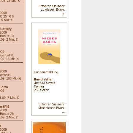
1.09 23 Mio. €
 2009
6 C 25 R 8
 5 Mio. €
 Lottery
 2009
9 Bonus 10
1.09 2 Mio. €
s
009
ega Ball 8
1.09 16 Mio. €
 2009
erball 9
1.09 108 Mio. €
Lotto
009
1.09 7 Mio. €
o 6/49
 2009
8 Bonus 28
1.09 2 Mio. €
o
 2009