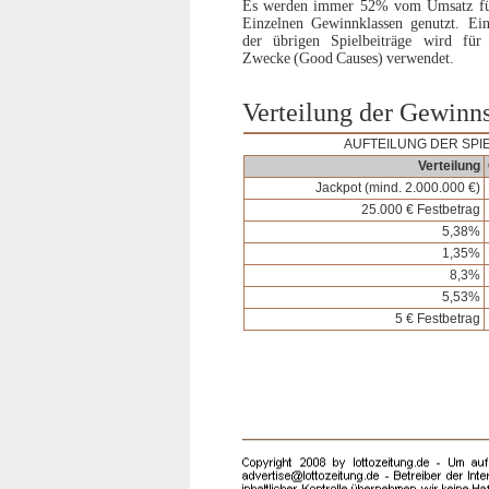
Es werden immer 52% vom Umsatz fü
Einzelnen Gewinnklassen genutzt. Ein
der übrigen Spielbeiträge wird für
Zwecke (Good Causes) verwendet.
Verteilung der Gewin
AUFTEILUNG DER SPI
Verteilung
Jackpot (mind. 2.000.000 €)
25.000 € Festbetrag
5,38%
1,35%
8,3%
5,53%
5 € Festbetrag