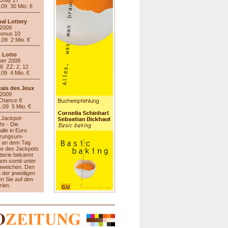
Jolly 27
1.09 30 Mio. €
nal Lottery
 2009
 Bonus 10
1.09 2 Mio. €
 Lotto
ber 2008
 28 ZZ: 2, 12
.09 4 Mio. €
cais des Jeux
 2009
 Chance 8
1.09 5 Mio. €
d Jackpot-
r - Die
lle in Euro
hrungsum-
s an dem Tag
he des Jackpots
tterie bekannt
nn somit unter
bweichen. Den
 der jeweiligen
n Sie auf den
rien.