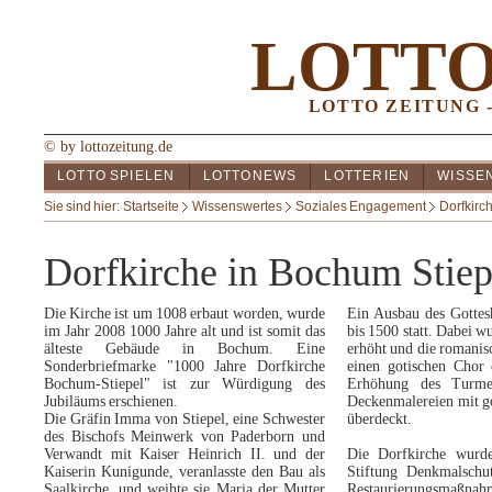
LOTT
LOTTO ZEITUNG 
© by lottozeitung.de
LOTTO SPIELEN
LOTTONEWS
LOTTERIEN
WISSE
Sie sind hier:
Startseite
Wissenswertes
Soziales Engagement
Dorfkirc
Dorfkirche in Bochum Stiep
Die Kirche ist um 1008 erbaut worden, wurde
Ein Ausbau des Gottes
im Jahr 2008 1000 Jahre alt und ist somit das
bis 1500 statt. Dabei w
älteste Gebäude in Bochum. Eine
erhöht und die romanis
Sonderbriefmarke "1000 Jahre Dorfkirche
einen gotischen Chor 
Bochum-Stiepel" ist zur Würdigung des
Erhöhung des Turme
Jubiläums erschienen.
Deckenmalereien mit g
Die Gräfin Imma von Stiepel, eine Schwester
überdeckt.
des Bischofs Meinwerk von Paderborn und
Verwandt mit Kaiser Heinrich II. und der
Die Dorfkirche wurd
Kaiserin Kunigunde, veranlasste den Bau als
Stiftung Denkmalschu
Saalkirche, und weihte sie Maria der Mutter
Restaurierungsmaßnah