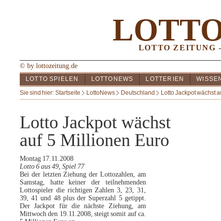
LOTT
LOTTO ZEITUNG 
© by lottozeitung.de
LOTTO SPIELEN
LOTTONEWS
LOTTERIEN
WISSE
Sie sind hier:
Startseite
LottoNews
Deutschland
Lotto Jackpot wächst a
Lotto Jackpot wächst
auf 5 Millionen Euro
Montag 17.11.2008
Lotto 6 aus 49, Spiel 77
Bei der letzten Ziehung der Lottozahlen, am
Samstag, hatte keiner der teilnehmenden
Lottospieler die richtigen Zahlen 3, 23, 31,
39, 41 und 48 plus der Superzahl 5 getippt.
Der Jackpot für die nächste Ziehung, am
Mittwoch den 19.11.2008, steigt somit auf ca.