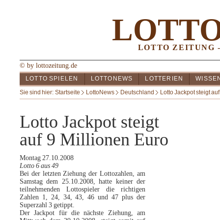
LOTT
LOTTO ZEITUNG 
© by lottozeitung.de
LOTTO SPIELEN
LOTTONEWS
LOTTERIEN
WISSE
Sie sind hier:
Startseite
LottoNews
Deutschland
Lotto Jackpot steigt au
Lotto Jackpot steigt
auf 9 Millionen Euro
Montag 27.10.2008
Lotto 6 aus 49
Bei der letzten Ziehung der Lottozahlen, am
Samstag dem 25.10.2008, hatte keiner der
teilnehmenden Lottospieler die richtigen
Zahlen 1, 24, 34, 43, 46 und 47 plus der
Superzahl 3 getippt.
Der Jackpot für die nächste Ziehung, am