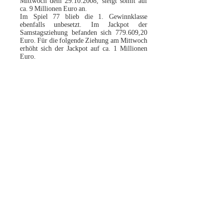
Mittwoch dem 29.10.2008, steigt somit auf
ca. 9 Millionen Euro an.
Im Spiel 77 blieb die 1. Gewinnklasse
ebenfalls unbesetzt. Im Jackpot der
Samstagsziehung befanden sich 779.609,20
Euro. Für die folgende Ziehung am Mittwoch
erhöht sich der Jackpot auf ca. 1 Millionen
Euro.